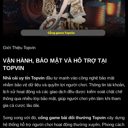
Giới Thiệu Topvin
VẬN HÀNH, BẢO MẬT VÀ HỖ TRỢ TẠI
TOPVIN
Nhà cái uy tín Topvin
đầu tư mạnh vào công nghệ bảo mật
nhằm bảo vệ dữ liệu và quyền lợi người chơi. Thông tin tài khoản,
lịch sử hoạt động và các giao dịch đều được kiểm soát chặt chẽ
thông qua nhiều lớp bảo mật, giúp người chơi yên tâm khi tham
gia cá cược lâu dài.
Song song với đó,
cổng game bài đổi thưởng Topvin
xây dựng
hệ thống hỗ trợ người chơi hoạt động thường xuyên. Phong cách