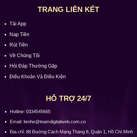
TRANG LIÊN KẾT
Tải App
Nạp Tiền
Rút Tiền
Về Chúng Tôi
Hỏi Đáp Thường Gặp
Điều Khoản Và Điều Kiện
HỖ TRỢ 24/7
Hotline: 0334545665
Email:
lienhe@teamdigitalweb.com.co
Địa chỉ: 88 Đường Cách Mạng Tháng 8, Quận 1, Hồ Chí Minh