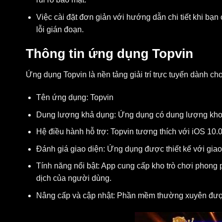
Việc cài đặt đơn giản với hướng dẫn chi tiết khi bạn
lỗi gián đoạn.
Thông tin ứng dụng Topvin
Ứng dụng Topvin là nền tảng giải trí trực tuyến dành c
Tên ứng dụng: Topvin
Dung lượng khả dụng: Ứng dụng có dung lượng khoản
Hệ điều hành hỗ trợ: Topvin tương thích với iOS 10.0 
Đánh giá giao diện: Ứng dụng được thiết kế với giao 
Tính năng nổi bật: App cung cấp kho trò chơi phong
dịch của người dùng.
Nâng cấp và cập nhật: Phần mềm thường xuyên được n