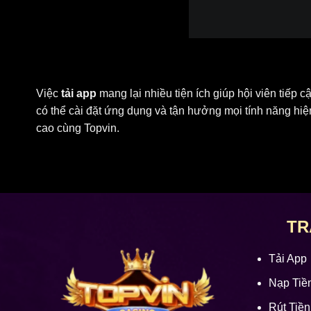
Việc
tải app
mang lại nhiều tiện ích giúp hội viên tiếp 
có thể cài đặt ứng dụng và tận hưởng mọi tính năng hiệ
cao cùng Topvin.
TR
Tải App
Nạp Tiề
Rút Tiền