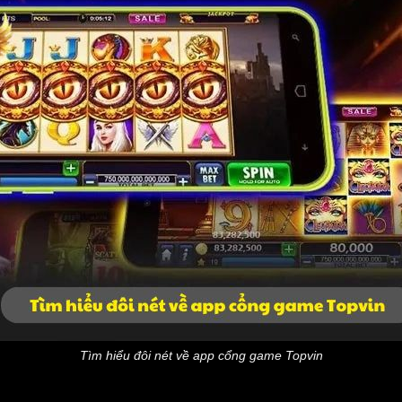
Tìm hiểu đôi nét về app cổng game Topvin