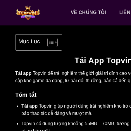
Bỏ
qua
VỀ CHÚNG TÔI
LIÊN
nội
dung
Mục Lục
Tải App Topvin
Tải app
Topvin để trải nghiệm thế giới giải trí đỉnh cao
cập kho game đa dạng, từ bài đổi thưởng, bắn cá đến q
Tóm tắt
Tải app
Topvin giúp người dùng trải nghiệm kho trò 
bảo thao tác dễ dàng và mượt mà.
Topvin có dung lượng khoảng 55MB – 70MB, tương thí
rủi ro bảo mật.