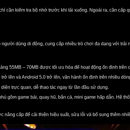
 chỉ cần kiểm tra bộ nhớ trước khi tải xuống. Ngoài ra, cần cấp
ho người dùng di động, cung cấp nhiều trò chơi đa dạng với trả
g 55MB – 70MB được tối ưu hóa để hoạt động ổn định trên các 
trở lên và Android 5.0 trở lên, vận hành ổn định trên nhiều dòn
diện trực quan, dễ thao tác ngay từ lần đầu sử dụng.
 phú gồm game bài, quay hũ, bắn cá, mini game hấp dẫn. Hệ thố
âng cấp để cải thiện hiệu suất, sửa lỗi và bổ sung thêm nhiề