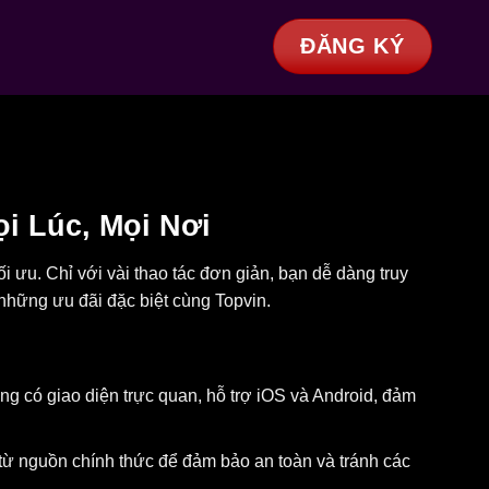
ĐĂNG KÝ
ọi Lúc, Mọi Nơi
ối ưu. Chỉ với vài thao tác đơn giản, bạn dễ dàng truy
những ưu đãi đặc biệt cùng Topvin.
g có giao diện trực quan, hỗ trợ iOS và Android, đảm
từ nguồn chính thức để đảm bảo an toàn và tránh các