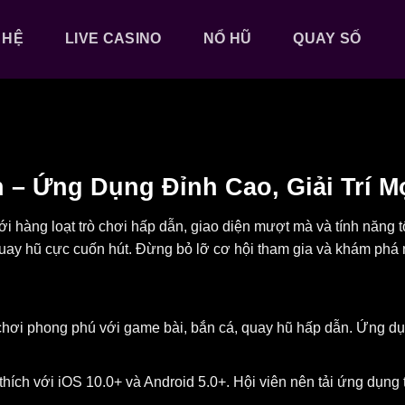
 HỆ
LIVE CASINO
NỔ HŨ
QUAY SỐ
 – Ứng Dụng Đỉnh Cao, Giải Trí M
 với hàng loạt trò chơi hấp dẫn, giao diện mượt mà và tính năng t
uay hũ cực cuốn hút. Đừng bỏ lỡ cơ hội tham gia và khám phá 
chơi phong phú với game bài, bắn cá, quay hũ hấp dẫn. Ứng dụn
ch với iOS 10.0+ và Android 5.0+. Hội viên nên tải ứng dụng 