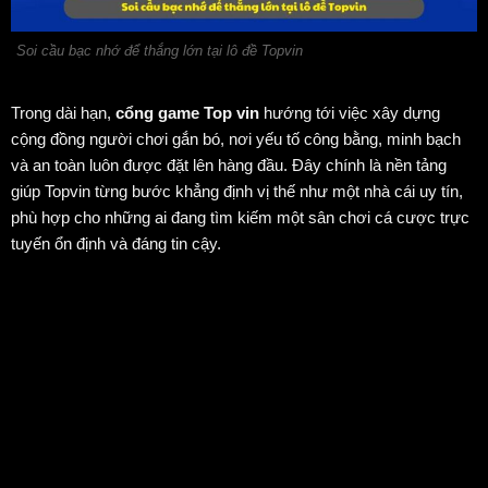
Soi cầu bạc nhớ để thắng lớn tại lô đề Topvin
Trong dài hạn,
cổng game Top vin
hướng tới việc xây dựng
cộng đồng người chơi gắn bó, nơi yếu tố công bằng, minh bạch
và an toàn luôn được đặt lên hàng đầu. Đây chính là nền tảng
giúp Topvin từng bước khẳng định vị thế như một nhà cái uy tín,
phù hợp cho những ai đang tìm kiếm một sân chơi cá cược trực
tuyến ổn định và đáng tin cậy.
Mèo Tài
Bắn Cá
Kho
WM –
Bắn
Cao
Bắn
Tây
Phát Tài
Du Ký
Lộc –
Báu
Đánh
Thủ
Cá
Cá
14
14
14
14
14
Bài Cực
– Slot
Long
Game
– Thử
Ngũ
Săn
Tứ
14
14
14
Th3
Th3
Th3
Th3
Th3
Vương
Long –
Linh –
Game
Nổ Hũ,
Rồng
Chất,
Vận
Th3
Th3
Th3
Cơ Hội
– Thỏa
Với Đồ
Chinh
Rinh
May,
Săn
–
Jackpot
Thưởng
Khám
Phục
Họa
Sức
Săn
Rinh
Thưởng
Cực Đã
Phá
3D,
Đại
Hũ
Cực
Xả
Dương
Không
Lớn Tại
Khủng
Chơi
Đạn,
Đại
Tại
Dương
Topvin
Topvin
Ngay
Giới
Săn
Tại
Tại
Topvin
Topvin
Boss
Kỳ Bí
Hạn
Tại
Topvin
Tại
Tại
Tại
Mèo
Bắn
Topvin
Topvin
Topvin
Bắn
WM